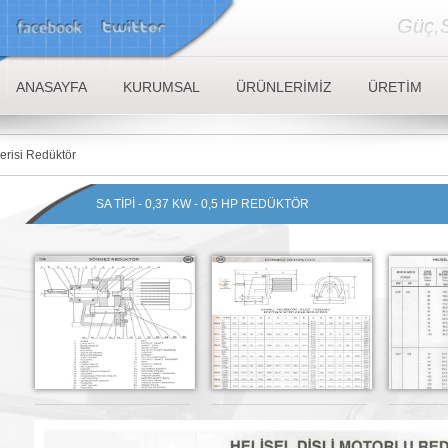
Güç,S
ANASAYFA
KURUMSAL
ÜRÜNLERİMİZ
ÜRETİM
risi Redüktör
SA TİPİ - 0,37 KW - 0,5 HP REDÜKTÖR