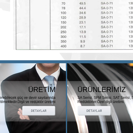
ÜRETİM
ÜRÜNLERİMİZ
erebilecek güç ve devir sayılarında
SA Serisi, SFM Serisi, SAT Serisi, 
tilmektedir.Dişli ve redüktör üretimi
Redüktörler.Özel dişli üretimi.